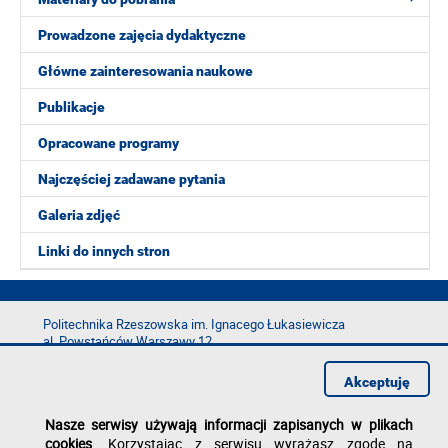
Prowadzone zajęcia dydaktyczne
Główne zainteresowania naukowe
Publikacje
Opracowane programy
Najczęściej zadawane pytania
Galeria zdjęć
Linki do innych stron
Politechnika Rzeszowska im. Ignacego Łukasiewicza
al. Powstańców Warszawy 12
35-029 Rzeszów
Akceptuję
tel.: +48 17 865 11 00
fax: +48 17 854 12 60
Nasze serwisy używają informacji zapisanych w plikach
e-mail:
kancelaria@prz.edu.pl
cookies
. Korzystając z serwisu wyrażasz zgodę na