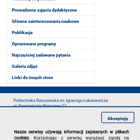
Prowadzone zajęcia dydaktyczne
Główne zainteresowania naukowe
Publikacje
Opracowane programy
Najczęściej zadawane pytania
Galeria zdjęć
Linki do innych stron
Politechnika Rzeszowska im. Ignacego Łukasiewicza
al. Powstańców Warszawy 12
35-029 Rzeszów
Akceptuję
tel.: +48 17 865 11 00
fax: +48 17 854 12 60
Nasze serwisy używają informacji zapisanych w plikach
e-mail:
kancelaria@prz.edu.pl
cookies
. Korzystając z serwisu wyrażasz zgodę na